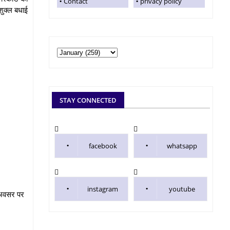
Contact
privacy policy
शुक्ल बधाई
STAY CONNECTED
facebook
whatsapp
instagram
youtube
स अवसर पर