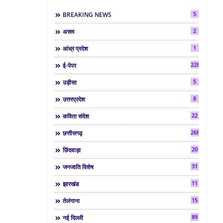
5
BREAKING NEWS
2
असम
1
आंध्र प्रदेश
2286
ई-पेपर
5
उड़ीसा
8
उत्तरप्रदेश
22
कविता संदेश
268
छत्तीसगढ़
20
छिंदवाड़ा
31
जनजाति विशेष
11
झारखंड
15
तेलंगाना
89
नई दिल्ली