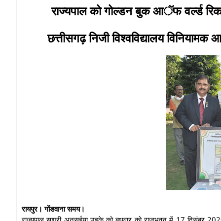
राज्यपाल को गोल्डन बुक आॅफ वर्ल्ड रिकार्
छत्तीसगढ़ निजी विश्वविद्यालय विनियामक आयो
रायपुर। गोंडवाना समय।
राज्यपाल सुश्री अनुसुईया उइके को बुधवार को राजभवन में 17 दिसंबर 2020 क