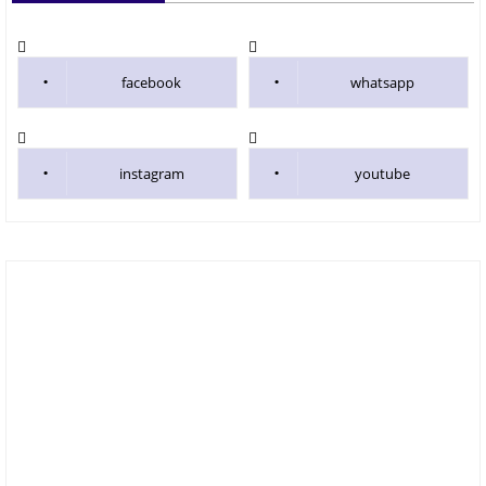
facebook
whatsapp
instagram
youtube