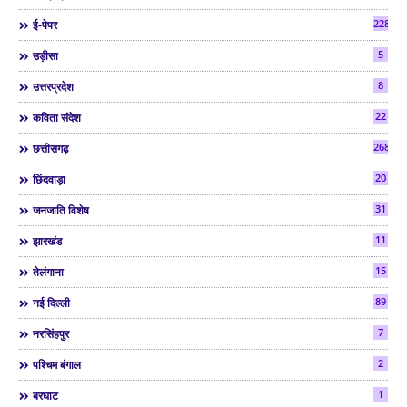
2286
ई-पेपर
5
उड़ीसा
8
उत्तरप्रदेश
22
कविता संदेश
268
छत्तीसगढ़
20
छिंदवाड़ा
31
जनजाति विशेष
11
झारखंड
15
तेलंगाना
89
नई दिल्ली
7
नरसिंहपुर
2
पश्चिम बंगाल
1
बरघाट