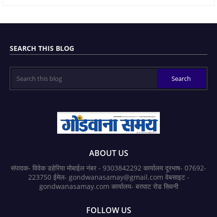
SEARCH THIS BLOG
ABOUT US
संपादक- विवेक डहेरिया मोबाईल नंबर - 9303842292 कार्यालय दूरभाष- 07692-
223750 ईमेल- gondwanasamay@gmail.com वेबसाइट -
gondwanasamay.com कार्यालय- बरघाट रोड सिवनी
FOLLOW US