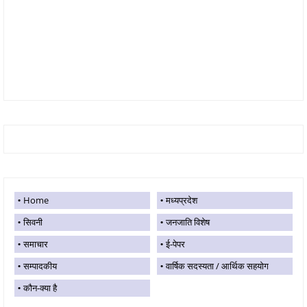
Home
मध्यप्रदेश
सिवनी
जनजाति विशेष
समाचार
ई-पेपर
सम्पादकीय
वार्षिक सदस्यता / आर्थिक सहयोग
कौन-क्या है