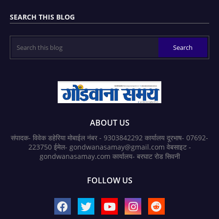
SEARCH THIS BLOG
ABOUT US
संपादक- विवेक डहेरिया मोबाईल नंबर - 9303842292 कार्यालय दूरभाष- 07692-
223750 ईमेल- gondwanasamay@gmail.com वेबसाइट -
gondwanasamay.com कार्यालय- बरघाट रोड सिवनी
FOLLOW US