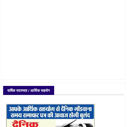
वार्षिक सदस्यता / आर्थिक सहयोग