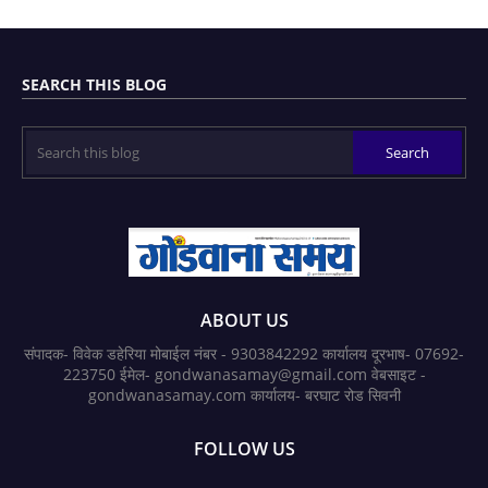
SEARCH THIS BLOG
ABOUT US
संपादक- विवेक डहेरिया मोबाईल नंबर - 9303842292 कार्यालय दूरभाष- 07692-
223750 ईमेल- gondwanasamay@gmail.com वेबसाइट -
gondwanasamay.com कार्यालय- बरघाट रोड सिवनी
FOLLOW US