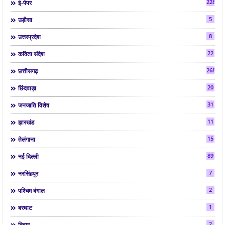
2286
ई-पेपर
5
उड़ीसा
8
उत्तरप्रदेश
22
कविता संदेश
268
छत्तीसगढ़
20
छिंदवाड़ा
31
जनजाति विशेष
11
झारखंड
15
तेलंगाना
89
नई दिल्ली
7
नरसिंहपुर
2
पश्चिम बंगाल
1
बरघाट
2
बिहार