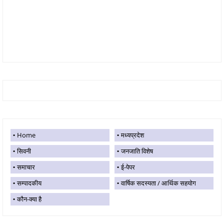
Home
मध्यप्रदेश
सिवनी
जनजाति विशेष
समाचार
ई-पेपर
सम्पादकीय
वार्षिक सदस्यता / आर्थिक सहयोग
कौन-क्या है