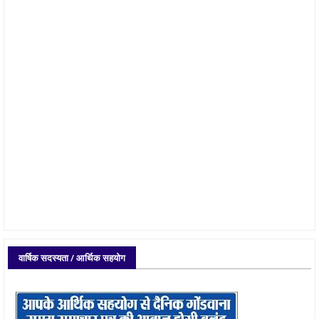
वार्षिक सदस्यता / आर्थिक सहयोग