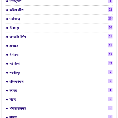
8
उत्तरप्रदेश
22
कविता संदेश
268
छत्तीसगढ़
20
छिंदवाड़ा
31
जनजाति विशेष
11
झारखंड
15
तेलंगाना
89
नई दिल्ली
7
नरसिंहपुर
2
पश्चिम बंगाल
1
बरघाट
2
बिहार
5
भोपाल समाचार
3
मणिपुर