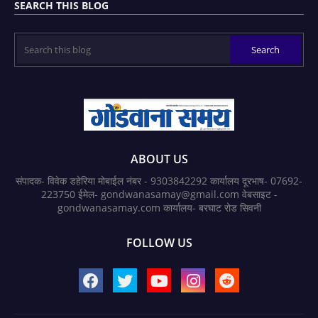
SEARCH THIS BLOG
ABOUT US
संपादक- विवेक डहेरिया मोबाईल नंबर - 9303842292 कार्यालय दूरभाष- 07692-
223750 ईमेल- gondwanasamay@gmail.com वेबसाइट -
gondwanasamay.com कार्यालय- बरघाट रोड सिवनी
FOLLOW US