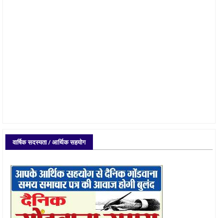
वार्षिक सदस्यता / आर्थिक सहयोग