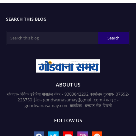
SEARCH THIS BLOG
ABOUT US
संपादक- विवेक डहेरिया मोबाईल नंबर - 9303842292 कार्यालय दूरभाष- 07692-
223750 ईमेल- gondwanasamay@gmail.com वेबसाइट -
gondwanasamay.com कार्यालय- बरघाट रोड सिवनी
FOLLOW US