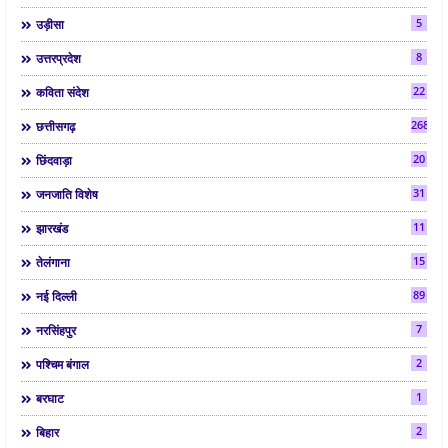
5
उड़ीसा
8
उत्तरप्रदेश
22
कविता संदेश
268
छत्तीसगढ़
20
छिंदवाड़ा
31
जनजाति विशेष
11
झारखंड
15
तेलंगाना
89
नई दिल्ली
7
नरसिंहपुर
2
पश्चिम बंगाल
1
बरघाट
2
बिहार