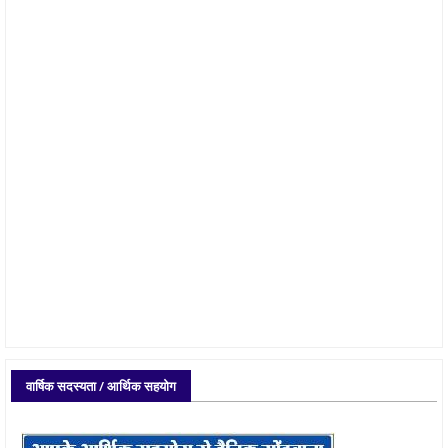
वार्षिक सदस्यता / आर्थिक सहयोग