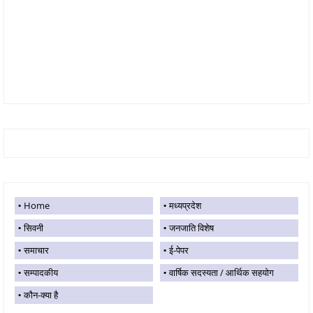
Home
मध्यप्रदेश
सिवनी
जनजाति विशेष
समाचार
ई-पेपर
सम्पादकीय
वार्षिक सदस्यता / आर्थिक सहयोग
कौन-क्या है