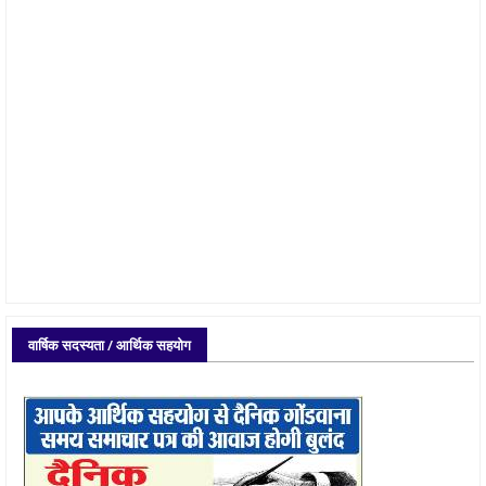
वार्षिक सदस्यता / आर्थिक सहयोग