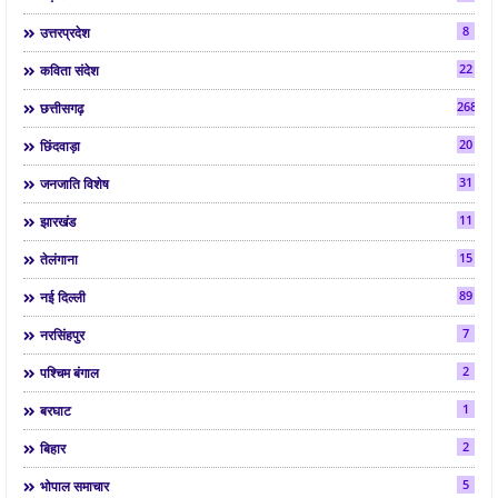
8
उत्तरप्रदेश
22
कविता संदेश
268
छत्तीसगढ़
20
छिंदवाड़ा
31
जनजाति विशेष
11
झारखंड
15
तेलंगाना
89
नई दिल्ली
7
नरसिंहपुर
2
पश्चिम बंगाल
1
बरघाट
2
बिहार
5
भोपाल समाचार