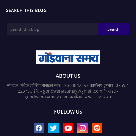
SEARCH THIS BLOG
ABOUT US
संपादक- विवेक डहेरिया मोबाईल नंबर - 9303842292 कार्यालय दूरभाष- 07692-
223750 ईमेल- gondwanasamay@gmail.com वेबसाइट -
gondwanasamay.com कार्यालय- बरघाट रोड सिवनी
FOLLOW US