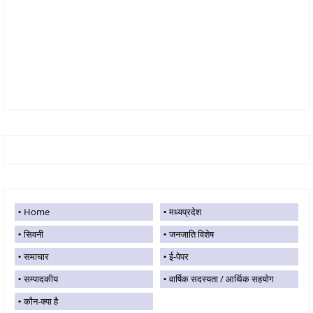
Home
मध्यप्रदेश
सिवनी
जनजाति विशेष
समाचार
ई-पेपर
सम्पादकीय
वार्षिक सदस्यता / आर्थिक सहयोग
कौन-क्या है