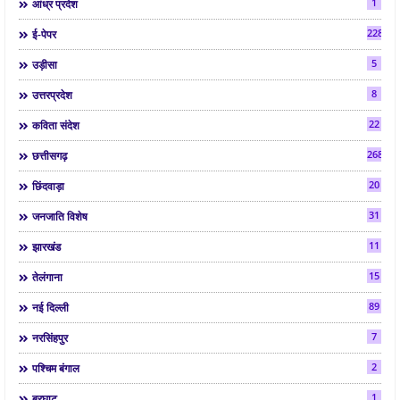
1
आंध्र प्रदेश
2286
ई-पेपर
5
उड़ीसा
8
उत्तरप्रदेश
22
कविता संदेश
268
छत्तीसगढ़
20
छिंदवाड़ा
31
जनजाति विशेष
11
झारखंड
15
तेलंगाना
89
नई दिल्ली
7
नरसिंहपुर
2
पश्चिम बंगाल
1
बरघाट