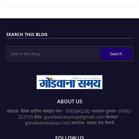
SEARCH THIS BLOG
ABOUT US
संपादक- विवेक डहेरिया मोबाईल नंबर - 9303842292 कार्यालय दूरभाष- 07692-
223750 ईमेल- gondwanasamay@gmail.com वेबसाइट -
gondwanasamay.com कार्यालय- बरघाट रोड सिवनी
FOLLOW US