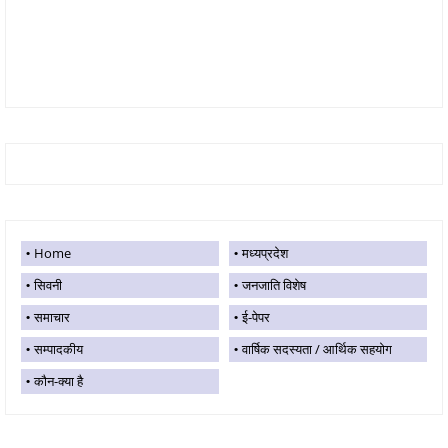
Home
मध्यप्रदेश
सिवनी
जनजाति विशेष
समाचार
ई-पेपर
सम्पादकीय
वार्षिक सदस्यता / आर्थिक सहयोग
कौन-क्या है