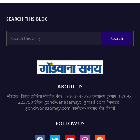
SEARCH THIS BLOG
ABOUT US
संपादक- विवेक डहेरिया मोबाईल नंबर - 9303842292 कार्यालय दूरभाष- 07692-
223750 ईमेल- gondwanasamay@gmail.com वेबसाइट -
gondwanasamay.com कार्यालय- बरघाट रोड सिवनी
FOLLOW US