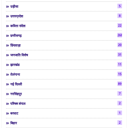
5
उड़ीसा
8
उत्तरप्रदेश
22
कविता संदेश
268
छत्तीसगढ़
20
छिंदवाड़ा
31
जनजाति विशेष
11
झारखंड
15
तेलंगाना
89
नई दिल्ली
7
नरसिंहपुर
2
पश्चिम बंगाल
1
बरघाट
2
बिहार