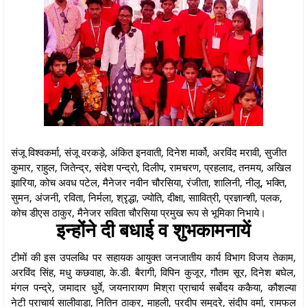
संजू विश्वकर्मा, संजू वरकड़े, अंकित इनवाती, दिनेश मार्को, अरविंद मरावी, सुजीत
कुमार, राहुल, जितेन्द्र, संदेश पन्द्रो, दिलीप, रामचरण, प्रहलाद, तनमय, अखिल
झारिया, कोच अवध पटेल, मैनेजर नवीन चौरसिया, रंजीता, शालिनी, नीलू, भक्ति,
सुमन, अंजनी, रविता, निर्मला, श्रृद्धा, ज्योति, दीक्षा, साावित्री, प्रज्ञान्शी, पलक,
कोच डीएस ठाकुर, मैनेजर सविता चौरसिया प्रमुख रूप से भूमिका निभाये।
इन्होंने दी बधाई व शुभकामनायें
टीमों की इस उपलब्धि पर सहायक आयुक्त जनजातीय कार्य विभाग विजय तेकाम,
अरविंद सिंह, मधु कछवाहा, के.डी. बैरागी, विपिन कुजूर, गौतम सूर, दिनेश बघेल,
मंगल पन्द्रे, जमादार धुर्वे, जयनारायण मिश्रा प्राचार्य सर्बोदय ककैया, कौशल्या
नेटी प्राचार्य सालीवाड़ा, नितिन ठाकुर, माहुली, प्रदीप समुद्रे, संदीप वर्मा, रामफल