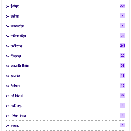
2288
ई-पेपर
5
उड़ीसा
8
उत्तरप्रदेश
22
कविता संदेश
268
छत्तीसगढ़
20
छिंदवाड़ा
31
जनजाति विशेष
11
झारखंड
15
तेलंगाना
89
नई दिल्ली
7
नरसिंहपुर
2
पश्चिम बंगाल
1
बरघाट