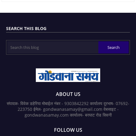
SEARCH THIS BLOG
ABOUT US
संपादक- विवेक डहेरिया मोबाईल नंबर - 9303842292 कार्यालय दूरभाष- 07692-
223750 ईमेल- gondwanasamay@gmail.com वेबसाइट -
gondwanasamay.com कार्यालय- बरघाट रोड सिवनी
FOLLOW US