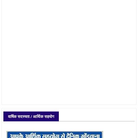
वार्षिक सदस्यता / आर्थिक सहयोग