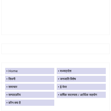
Home
मध्यप्रदेश
सिवनी
जनजाति विशेष
समाचार
ई-पेपर
सम्पादकीय
वार्षिक सदस्यता / आर्थिक सहयोग
कौन-क्या है