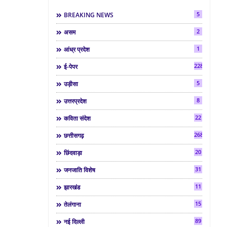
5
BREAKING NEWS
2
असम
1
आंध्र प्रदेश
2286
ई-पेपर
5
उड़ीसा
8
उत्तरप्रदेश
22
कविता संदेश
268
छत्तीसगढ़
20
छिंदवाड़ा
31
जनजाति विशेष
11
झारखंड
15
तेलंगाना
89
नई दिल्ली