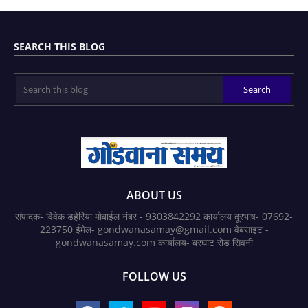
SEARCH THIS BLOG
ABOUT US
संपादक- विवेक डहेरिया मोबाईल नंबर - 9303842292 कार्यालय दूरभाष- 07692-
223750 ईमेल- gondwanasamay@gmail.com वेबसाइट -
gondwanasamay.com कार्यालय- बरघाट रोड सिवनी
FOLLOW US