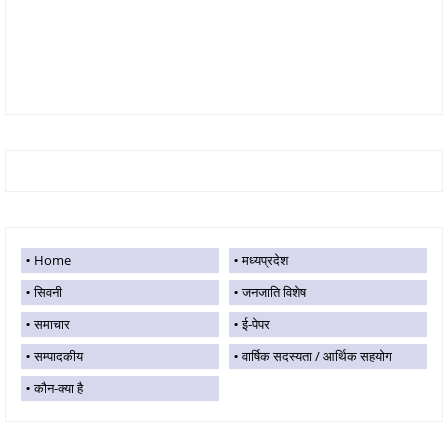
Home
मध्यप्रदेश
सिवनी
जनजाति विशेष
समाचार
ई-पेपर
सम्पादकीय
वार्षिक सदस्यता / आर्थिक सहयोग
कौन-क्या है