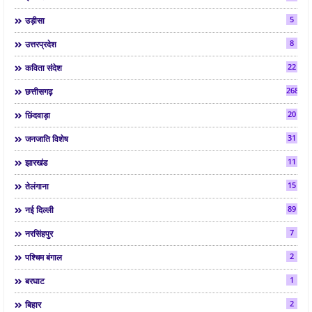
5
उड़ीसा
8
उत्तरप्रदेश
22
कविता संदेश
268
छत्तीसगढ़
20
छिंदवाड़ा
31
जनजाति विशेष
11
झारखंड
15
तेलंगाना
89
नई दिल्ली
7
नरसिंहपुर
2
पश्चिम बंगाल
1
बरघाट
2
बिहार