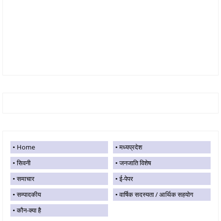
Home
मध्यप्रदेश
सिवनी
जनजाति विशेष
समाचार
ई-पेपर
सम्पादकीय
वार्षिक सदस्यता / आर्थिक सहयोग
कौन-क्या है