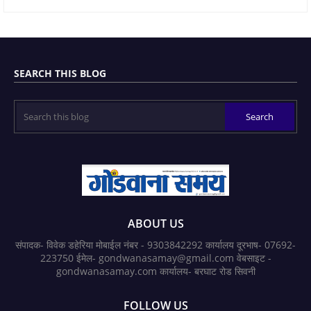
SEARCH THIS BLOG
ABOUT US
संपादक- विवेक डहेरिया मोबाईल नंबर - 9303842292 कार्यालय दूरभाष- 07692-
223750 ईमेल- gondwanasamay@gmail.com वेबसाइट -
gondwanasamay.com कार्यालय- बरघाट रोड सिवनी
FOLLOW US