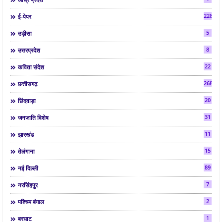
2286
ई-पेपर
5
उड़ीसा
8
उत्तरप्रदेश
22
कविता संदेश
268
छत्तीसगढ़
20
छिंदवाड़ा
31
जनजाति विशेष
11
झारखंड
15
तेलंगाना
89
नई दिल्ली
7
नरसिंहपुर
2
पश्चिम बंगाल
1
बरघाट