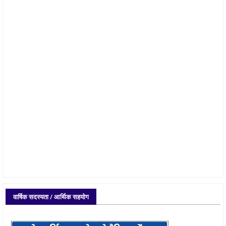
वार्षिक सदस्यता / आर्थिक सहयोग