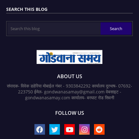
SEARCH THIS BLOG
ABOUT US
संपादक- विवेक डहेरिया मोबाईल नंबर - 9303842292 कार्यालय दूरभाष- 07692-
223750 ईमेल- gondwanasamay@gmail.com वेबसाइट -
gondwanasamay.com कार्यालय- बरघाट रोड सिवनी
FOLLOW US