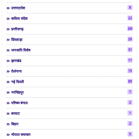
8
उत्तरप्रदेश
22
कविता संदेश
268
छत्तीसगढ़
20
छिंदवाड़ा
31
जनजाति विशेष
11
झारखंड
15
तेलंगाना
89
नई दिल्ली
7
नरसिंहपुर
2
पश्चिम बंगाल
1
बरघाट
2
बिहार
5
भोपाल समाचार