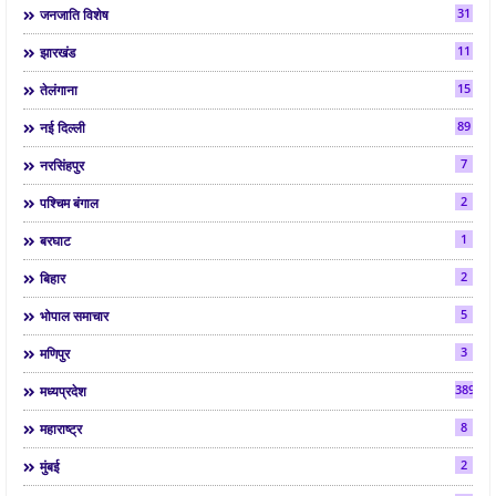
31
जनजाति विशेष
11
झारखंड
15
तेलंगाना
89
नई दिल्ली
7
नरसिंहपुर
2
पश्चिम बंगाल
1
बरघाट
2
बिहार
5
भोपाल समाचार
3
मणिपुर
3892
मध्यप्रदेश
8
महाराष्ट्र
2
मुंबई