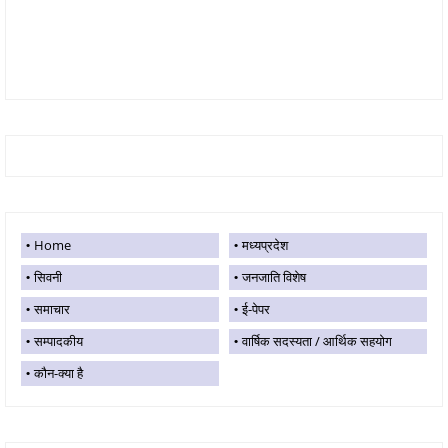
Home
मध्यप्रदेश
सिवनी
जनजाति विशेष
समाचार
ई-पेपर
सम्पादकीय
वार्षिक सदस्यता / आर्थिक सहयोग
कौन-क्या है