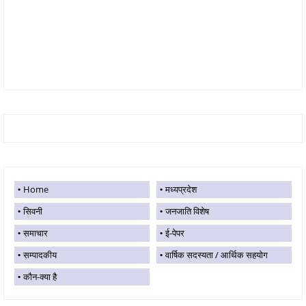
Home
मध्यप्रदेश
सिवनी
जनजाति विशेष
समाचार
ई-पेपर
सम्पादकीय
वार्षिक सदस्यता / आर्थिक सहयोग
कौन-क्या है