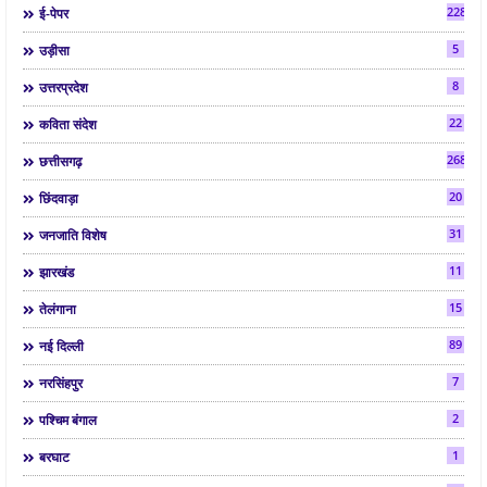
2286
ई-पेपर
5
उड़ीसा
8
उत्तरप्रदेश
22
कविता संदेश
268
छत्तीसगढ़
20
छिंदवाड़ा
31
जनजाति विशेष
11
झारखंड
15
तेलंगाना
89
नई दिल्ली
7
नरसिंहपुर
2
पश्चिम बंगाल
1
बरघाट