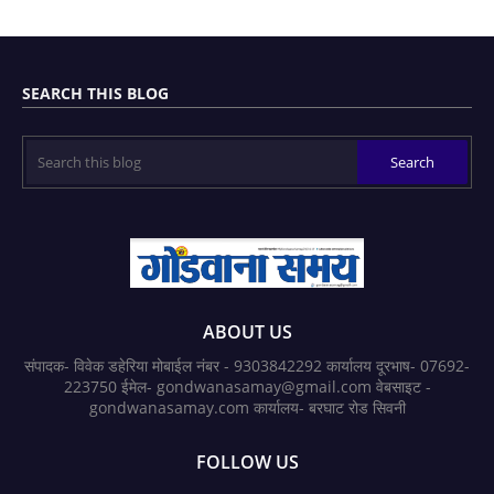
SEARCH THIS BLOG
ABOUT US
संपादक- विवेक डहेरिया मोबाईल नंबर - 9303842292 कार्यालय दूरभाष- 07692-
223750 ईमेल- gondwanasamay@gmail.com वेबसाइट -
gondwanasamay.com कार्यालय- बरघाट रोड सिवनी
FOLLOW US