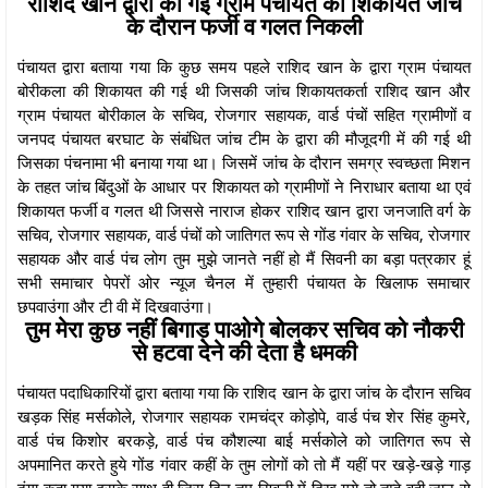
राशिद खान द्वारा की गई ग्राम पंचायत की शिकायत जांच
के दौरान फर्जी व गलत निकली
पंचायत द्वारा बताया गया कि कुछ समय पहले राशिद खान के द्वारा ग्राम पंचायत
बोरीकला की शिकायत की गई थी जिसकी जांच शिकायतकर्ता राशिद खान और
ग्राम पंचायत बोरीकाल के सचिव, रोजगार सहायक, वार्ड पंचों सहित ग्रामीणों व
जनपद पंचायत बरघाट के संबंधित जांच टीम के द्वारा की मौजूदगी में की गई थी
जिसका पंचनामा भी बनाया गया था। जिसमें जांच के दौरान समग्र स्वच्छता मिशन
के तहत जांच बिंदुओं के आधार पर शिकायत को ग्रामीणों ने निराधार बताया था एवं
शिकायत फर्जी व गलत थी जिससे नाराज होकर राशिद खान द्वारा जनजाति वर्ग के
सचिव, रोजगार सहायक, वार्ड पंचों को जातिगत रूप से गोंड गंवार के सचिव, रोजगार
सहायक और वार्ड पंच लोग तुम मुझे जानते नहीं हो मैं सिवनी का बड़ा पत्रकार हूं
सभी समाचार पेपरों ओर न्यूज चैनल में तुम्हारी पंचायत के खिलाफ समाचार
छपवाउंगा और टी वी में दिखवाउंगा।
तुम मेरा कुछ नहीं बिगाड़ पाओगे बोलकर सचिव को नौकरी
से हटवा देने की देता है धमकी
पंचायत पदाधिकारियों द्वारा बताया गया कि राशिद खान के द्वारा जांच के दौरान सचिव
खड़क सिंह मर्सकोले, रोजगार सहायक रामचंद्र कोड़ोपे, वार्ड पंच शेर सिंह कुमरे,
वार्ड पंच किशोर बरकड़े, वार्ड पंच कौशल्या बाई मर्सकोले को जातिगत रूप से
अपमानित करते हुये गोंड गंवार कहीं के तुम लोगों को तो मैं यहीं पर खड़े-खड़े गाड़
दुंगा कहा गया इसके साथ ही जिस दिन तुम सिवनी में दिख गये तो तुम्हे वही जान से