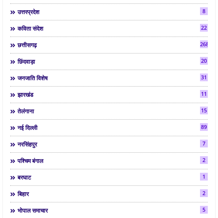
8
उत्तरप्रदेश
22
कविता संदेश
268
छत्तीसगढ़
20
छिंदवाड़ा
31
जनजाति विशेष
11
झारखंड
15
तेलंगाना
89
नई दिल्ली
7
नरसिंहपुर
2
पश्चिम बंगाल
1
बरघाट
2
बिहार
5
भोपाल समाचार