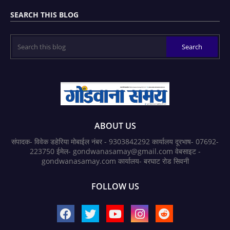
SEARCH THIS BLOG
ABOUT US
संपादक- विवेक डहेरिया मोबाईल नंबर - 9303842292 कार्यालय दूरभाष- 07692-
223750 ईमेल- gondwanasamay@gmail.com वेबसाइट -
gondwanasamay.com कार्यालय- बरघाट रोड सिवनी
FOLLOW US