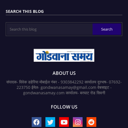
SEARCH THIS BLOG
ABOUT US
संपादक- विवेक डहेरिया मोबाईल नंबर - 9303842292 कार्यालय दूरभाष- 07692-
223750 ईमेल- gondwanasamay@gmail.com वेबसाइट -
gondwanasamay.com कार्यालय- बरघाट रोड सिवनी
FOLLOW US