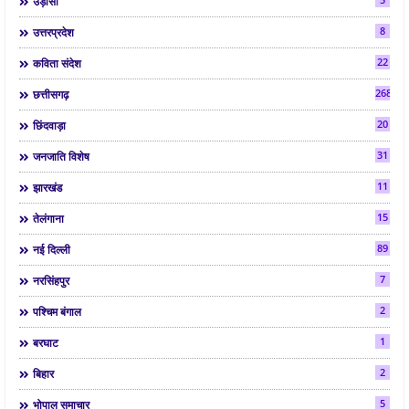
उड़ीसा
8
उत्तरप्रदेश
22
कविता संदेश
268
छत्तीसगढ़
20
छिंदवाड़ा
31
जनजाति विशेष
11
झारखंड
15
तेलंगाना
89
नई दिल्ली
7
नरसिंहपुर
2
पश्चिम बंगाल
1
बरघाट
2
बिहार
5
भोपाल समाचार