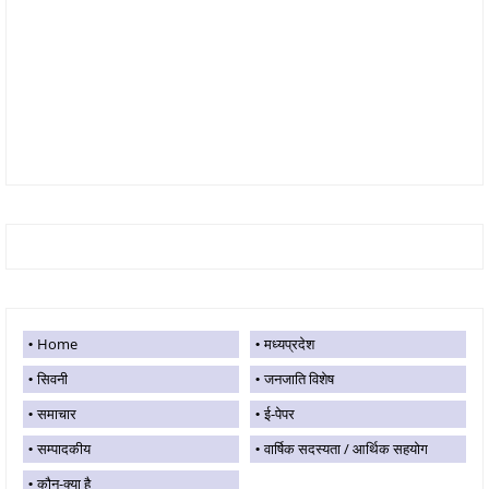
Home
मध्यप्रदेश
सिवनी
जनजाति विशेष
समाचार
ई-पेपर
सम्पादकीय
वार्षिक सदस्यता / आर्थिक सहयोग
कौन-क्या है