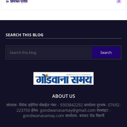
2
हिमाचल प्रदेश
SEARCH THIS BLOG
ABOUT US
संपादक- विवेक डहेरिया मोबाईल नंबर - 9303842292 कार्यालय दूरभाष- 07692-
223750 ईमेल- gondwanasamay@gmail.com वेबसाइट -
gondwanasamay.com कार्यालय- बरघाट रोड सिवनी