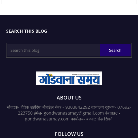
SEARCH THIS BLOG
ABOUT US
संपादक- विवेक डहेरिया मोबाईल नंबर - 9303842292 कार्यालय दूरभाष- 07692-
223750 ईमेल- gondwanasamay@gmail.com वेबसाइट -
gondwanasamay.com कार्यालय- बरघाट रोड सिवनी
FOLLOW US