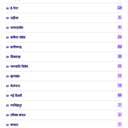
2286
ई-पेपर
5
उड़ीसा
8
उत्तरप्रदेश
22
कविता संदेश
268
छत्तीसगढ़
20
छिंदवाड़ा
31
जनजाति विशेष
11
झारखंड
15
तेलंगाना
89
नई दिल्ली
7
नरसिंहपुर
2
पश्चिम बंगाल
1
बरघाट