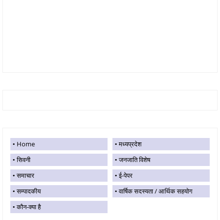
Home
मध्यप्रदेश
सिवनी
जनजाति विशेष
समाचार
ई-पेपर
सम्पादकीय
वार्षिक सदस्यता / आर्थिक सहयोग
कौन-क्या है