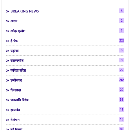
5
BREAKING NEWS
2
असम
1
आंध्र प्रदेश
2286
ई-पेपर
5
उड़ीसा
8
उत्तरप्रदेश
22
कविता संदेश
268
छत्तीसगढ़
20
छिंदवाड़ा
31
जनजाति विशेष
11
झारखंड
15
तेलंगाना
89
नई दिल्ली