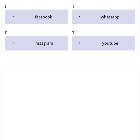
facebook
whatsapp
instagram
youtube