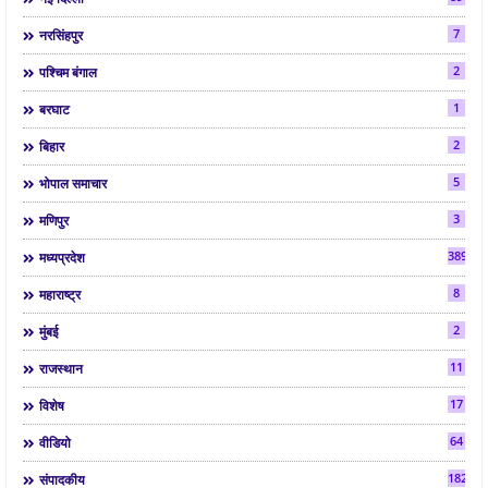
7
नरसिंहपुर
2
पश्चिम बंगाल
1
बरघाट
2
बिहार
5
भोपाल समाचार
3
मणिपुर
3892
मध्यप्रदेश
8
महाराष्ट्र
2
मुंबई
11
राजस्थान
17
विशेष
64
वीडियो
182
संपादकीय