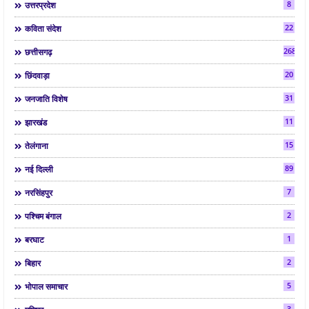
8
उत्तरप्रदेश
22
कविता संदेश
268
छत्तीसगढ़
20
छिंदवाड़ा
31
जनजाति विशेष
11
झारखंड
15
तेलंगाना
89
नई दिल्ली
7
नरसिंहपुर
2
पश्चिम बंगाल
1
बरघाट
2
बिहार
5
भोपाल समाचार
3