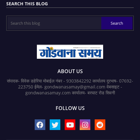
SEARCH THIS BLOG
ABOUT US
संपादक- विवेक डहेरिया मोबाईल नंबर - 9303842292 कार्यालय दूरभाष- 07692-
223750 ईमेल- gondwanasamay@gmail.com वेबसाइट -
gondwanasamay.com कार्यालय- बरघाट रोड सिवनी
FOLLOW US