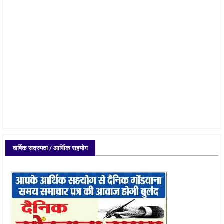
वार्षिक सदस्यता / आर्थिक सहयोग