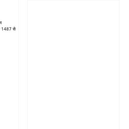
ाम
जी 1487 से