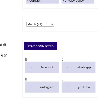
Contact
privacy policy
ें भी
STAY CONNECTED
स ने 51
facebook
whatsapp
instagram
youtube