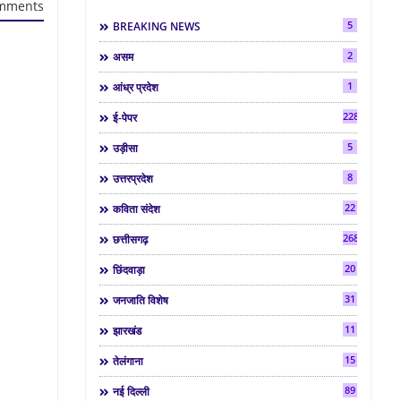
mments
5
BREAKING NEWS
2
असम
1
आंध्र प्रदेश
2286
ई-पेपर
5
उड़ीसा
8
उत्तरप्रदेश
22
कविता संदेश
268
छत्तीसगढ़
20
छिंदवाड़ा
31
जनजाति विशेष
11
झारखंड
15
तेलंगाना
89
नई दिल्ली