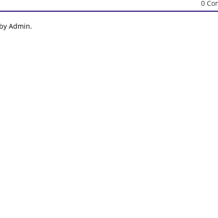
0 Co
 by Admin.