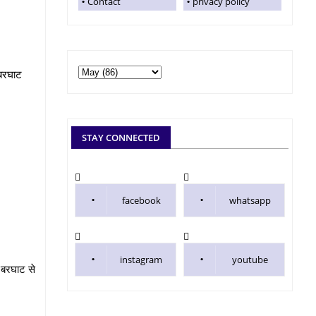
Contact
privacy policy
 बरघाट
STAY CONNECTED
facebook
whatsapp
instagram
youtube
य बरघाट से