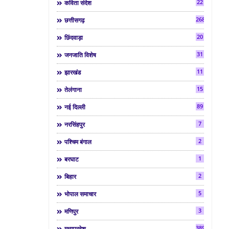
22
कविता संदेश
268
छत्तीसगढ़
20
छिंदवाड़ा
31
जनजाति विशेष
11
झारखंड
15
तेलंगाना
89
नई दिल्ली
7
नरसिंहपुर
2
पश्चिम बंगाल
1
बरघाट
2
बिहार
5
भोपाल समाचार
3
मणिपुर
3892
मध्यप्रदेश