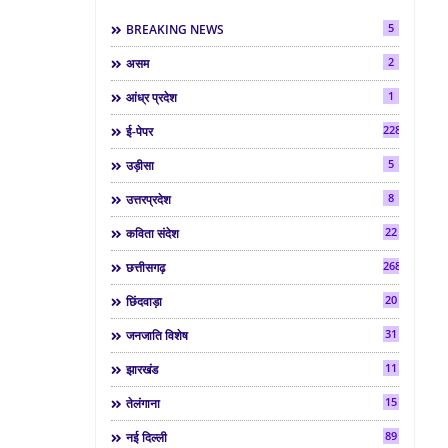
5
BREAKING NEWS
2
असम
1
आंध्र प्रदेश
2286
ई-पेपर
5
उड़ीसा
8
उत्तरप्रदेश
22
कविता संदेश
268
छत्तीसगढ़
20
छिंदवाड़ा
31
जनजाति विशेष
11
झारखंड
15
तेलंगाना
89
नई दिल्ली