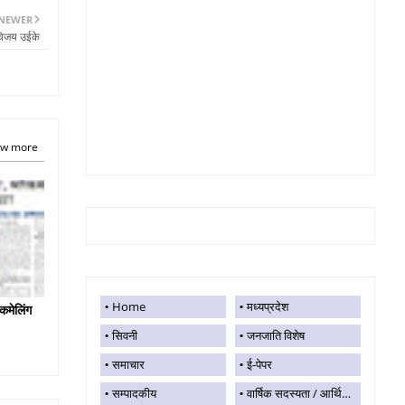
NEWER
-विजय उईके
w more
Home
मध्यप्रदेश
कमेलिंग
सिवनी
जनजाति विशेष
समाचार
ई-पेपर
सम्पादकीय
वार्षिक सदस्यता / आर्थिक सहयोग