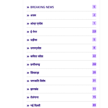
5
BREAKING NEWS
2
असम
1
आंध्र प्रदेश
2286
ई-पेपर
5
उड़ीसा
8
उत्तरप्रदेश
22
कविता संदेश
268
छत्तीसगढ़
20
छिंदवाड़ा
31
जनजाति विशेष
11
झारखंड
15
तेलंगाना
89
नई दिल्ली