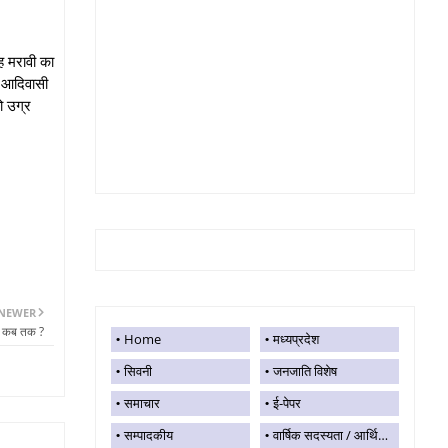
ंह मरावी का
ए आदिवासी
ो उग्र
NEWER
कर कब तक ?
Home
मध्यप्रदेश
सिवनी
जनजाति विशेष
समाचार
ई-पेपर
सम्पादकीय
वार्षिक सदस्यता / आर्थिक सहयोग