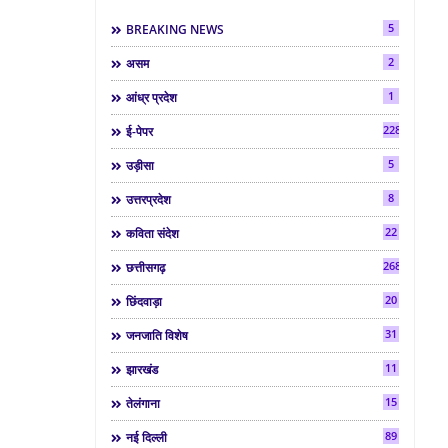
5
BREAKING NEWS
2
असम
1
आंध्र प्रदेश
2286
ई-पेपर
5
उड़ीसा
8
उत्तरप्रदेश
22
कविता संदेश
268
छत्तीसगढ़
20
छिंदवाड़ा
31
जनजाति विशेष
11
झारखंड
15
तेलंगाना
89
नई दिल्ली