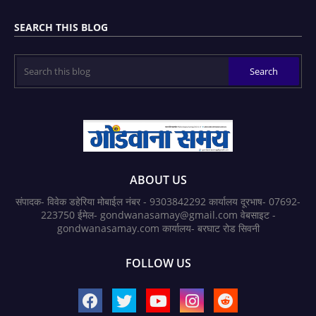
SEARCH THIS BLOG
ABOUT US
संपादक- विवेक डहेरिया मोबाईल नंबर - 9303842292 कार्यालय दूरभाष- 07692-
223750 ईमेल- gondwanasamay@gmail.com वेबसाइट -
gondwanasamay.com कार्यालय- बरघाट रोड सिवनी
FOLLOW US