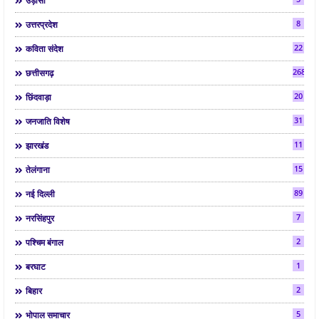
उड़ीसा
8
उत्तरप्रदेश
22
कविता संदेश
268
छत्तीसगढ़
20
छिंदवाड़ा
31
जनजाति विशेष
11
झारखंड
15
तेलंगाना
89
नई दिल्ली
7
नरसिंहपुर
2
पश्चिम बंगाल
1
बरघाट
2
बिहार
5
भोपाल समाचार