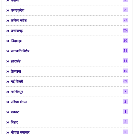
उड़ीसा
8
उत्तरप्रदेश
22
कविता संदेश
268
छत्तीसगढ़
20
छिंदवाड़ा
31
जनजाति विशेष
11
झारखंड
15
तेलंगाना
89
नई दिल्ली
7
नरसिंहपुर
2
पश्चिम बंगाल
1
बरघाट
2
बिहार
5
भोपाल समाचार