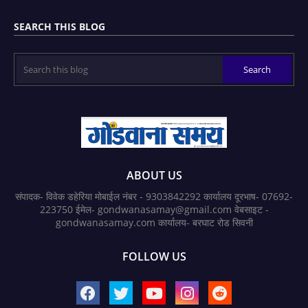
SEARCH THIS BLOG
ABOUT US
संपादक- विवेक डहेरिया मोबाईल नंबर - 9303842292 कार्यालय दूरभाष- 07692-
223750 ईमेल- gondwanasamay@gmail.com वेबसाइट -
gondwanasamay.com कार्यालय- बरघाट रोड सिवनी
FOLLOW US