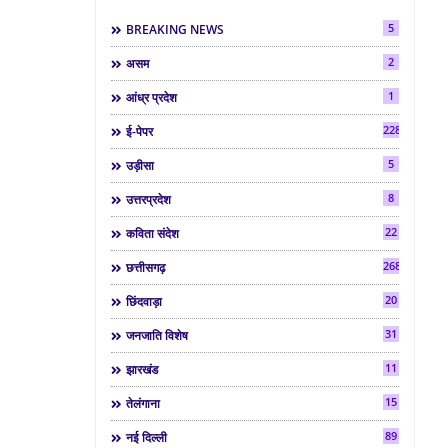
5
BREAKING NEWS
2
असम
1
आंध्र प्रदेश
2286
ई-पेपर
5
उड़ीसा
8
उत्तरप्रदेश
22
कविता संदेश
268
छत्तीसगढ़
20
छिंदवाड़ा
31
जनजाति विशेष
11
झारखंड
15
तेलंगाना
89
नई दिल्ली