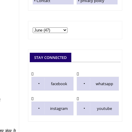
Contact
privacy policy
STAY CONNECTED
facebook
whatsapp
ी
instagram
youtube
ार डंपर ने