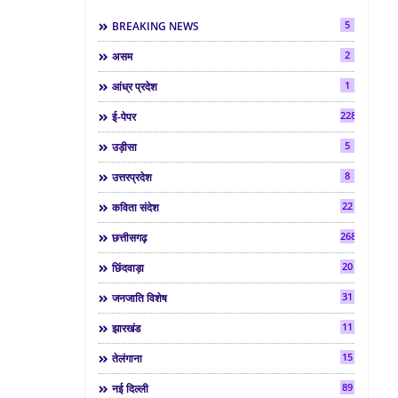
5
BREAKING NEWS
2
असम
1
आंध्र प्रदेश
2286
ई-पेपर
5
उड़ीसा
8
उत्तरप्रदेश
22
कविता संदेश
268
छत्तीसगढ़
20
छिंदवाड़ा
31
जनजाति विशेष
11
झारखंड
15
तेलंगाना
89
नई दिल्ली