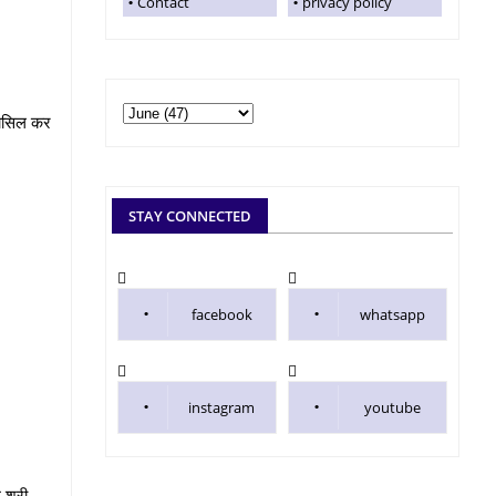
Contact
privacy policy
 हासिल कर
STAY CONNECTED
facebook
whatsapp
instagram
youtube
 श्री