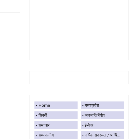
Home
मध्यप्रदेश
सिवनी
जनजाति विशेष
समाचार
ई-पेपर
सम्पादकीय
वार्षिक सदस्यता / आर्थिक सहयोग