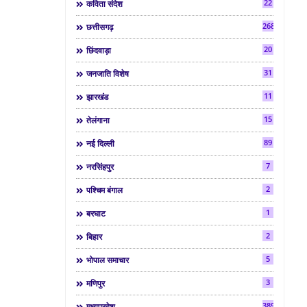
22
कविता संदेश
268
छत्तीसगढ़
20
छिंदवाड़ा
31
जनजाति विशेष
11
झारखंड
15
तेलंगाना
89
नई दिल्ली
7
नरसिंहपुर
2
पश्चिम बंगाल
1
बरघाट
2
बिहार
5
भोपाल समाचार
3
मणिपुर
3892
मध्यप्रदेश