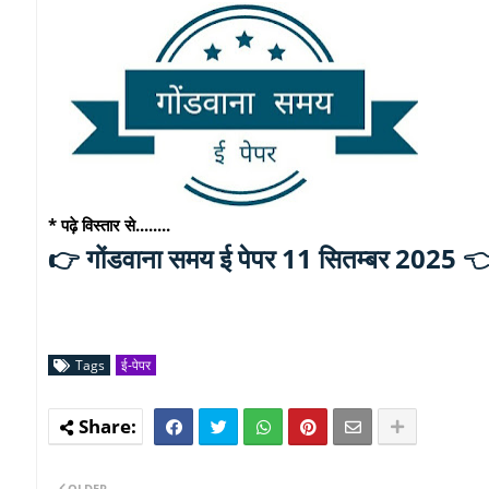
* पढ़े विस्तार से........
गोंडवाना समय ई पेपर 11 सितम्बर 2025 
👉
Tags
ई-पेपर
OLDER