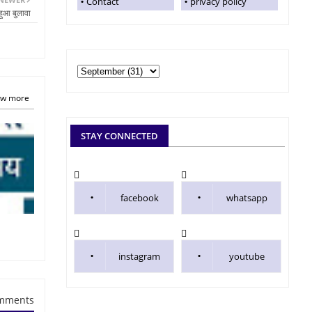
Contact
privacy policy
हुआ बुलावा
w more
STAY CONNECTED
facebook
whatsapp
instagram
youtube
mments