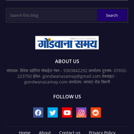
ABOUT US
संपादक- विवेक डहेरिया मोबाईल नंबर - 9303842292 कार्यालय दूरभाष- 07692-
223750 ईमेल- gondwanasamay@gmail.com वेबसाइट -
gondwanasamay.com कार्यालय- बरघाट रोड सिवनी
FOLLOW US
Home
About
Contact us
Privacy Policy