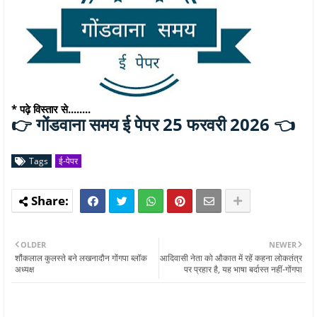
* पढ़े विस्तार से........
गोंडवाना समय ई पेपर 25 फरवरी 2026 👈
👉
Tags
ई-पेपर
OLDER
NEWER
शौंकलाल कुलस्ते बने लखनादौन गोंगपा ब्लॉक
आदिवासी नेता को औकात में रहें कहना लोकतंत्र
अध्यक्ष
पर प्रहार है, यह भाषा बर्दास्त नहीं-गोंगपा