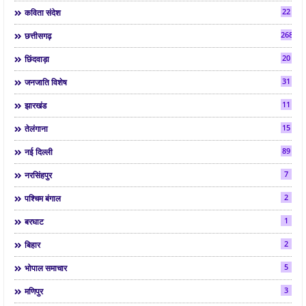
22
कविता संदेश
268
छत्तीसगढ़
20
छिंदवाड़ा
31
जनजाति विशेष
11
झारखंड
15
तेलंगाना
89
नई दिल्ली
7
नरसिंहपुर
2
पश्चिम बंगाल
1
बरघाट
2
बिहार
5
भोपाल समाचार
3
मणिपुर